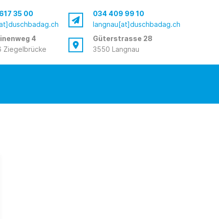
617 35 00
034 409 99 10
[at]duschbadag.ch
langnau[at]duschbadag.ch
inenweg 4
Güterstrasse 28
 Ziegelbrücke
3550 Langnau