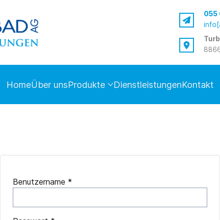
055 
info
Turb
8866
Home
Über uns
Produkte
Dienstleistungen
Kontakt
Benutzername
*